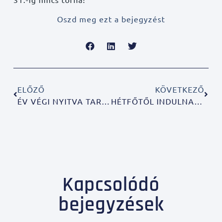
Oszd meg ezt a bejegyzést
ELŐZŐ
KÖVETKEZŐ
ÉV VÉGI NYITVA TARTÁS!
HÉTFŐTŐL INDULNAK A TORNA ÉS CSOPORTOS ÓRÁK!
Kapcsolódó
bejegyzések