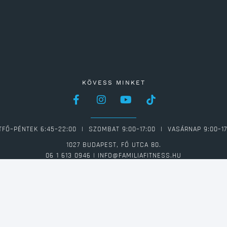
KÖVESS MINKET
TFŐ–PÉNTEK 6:45–22:00 | SZOMBAT 9:00–17:00 | VASÁRNAP 9:00–17
1027 BUDAPEST, FŐ UTCA 80.
06 1 613 0946 | INFO@FAMILIAFITNESS.HU