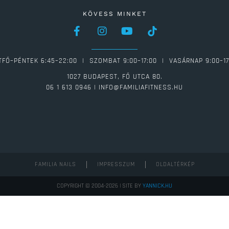
KÖVESS MINKET
TFŐ–PÉNTEK 6:45–22:00 | SZOMBAT 9:00–17:00 | VASÁRNAP 9:00–17
1027 BUDAPEST, FŐ UTCA 80.
06 1 613 0946 | INFO@FAMILIAFITNESS.HU
FAMILIA NAILS
IMPRESSZUM
OLDALTÉRKÉP
COPYRIGHT © 2004-2026 | SITE BY
YANNICK.HU