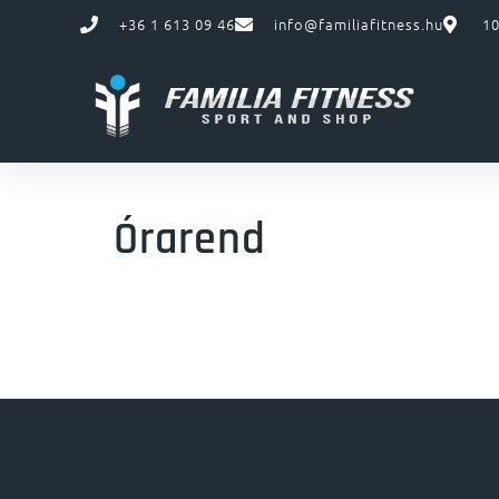
+36 1 613 09 46
info@familiafitness.hu
10
Órarend