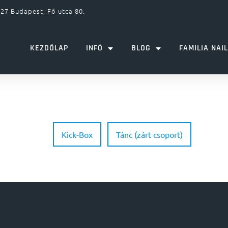
27 Budapest, Fő utca 80.
KEZDŐLAP
INFÓ
BLOG
FAMILIA NAI
Kick-Box
Tánc (zárt csoport)