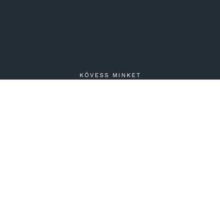
KÖVESS MINKET
TFŐ–PÉNTEK 6:45–22:00 | SZOMBAT 9:00–17:00 | VASÁRNAP 9:00–17
1027 BUDAPEST, FŐ UTCA 80.
06 1 613 0946 | INFO@FAMILIAFITNESS.HU