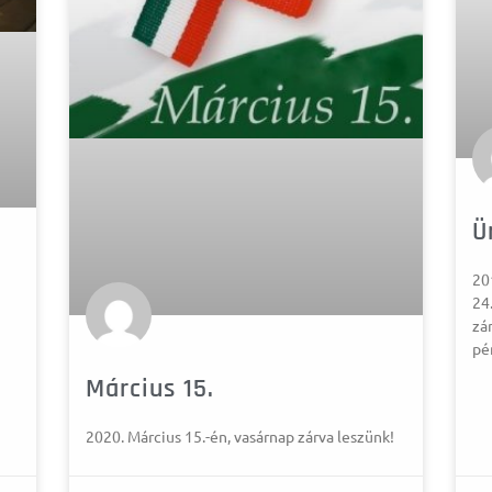
Ü
20
24
zár
pé
Március 15.
2020. Március 15.-én, vasárnap zárva leszünk!