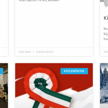
K
Ke
kij
ho
ZOLTAN
2020.04.01.
ZO
KÖZLEMÉNYEK