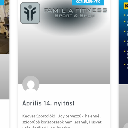
KÖZLEMÉNYEK
Április 14. nyitás!
Kedves Sportolók! Úgy tervezzük, ha ennél
szigorúbb korlátozások nem lesznek, Húsvét
után, április 14.-én, kedden