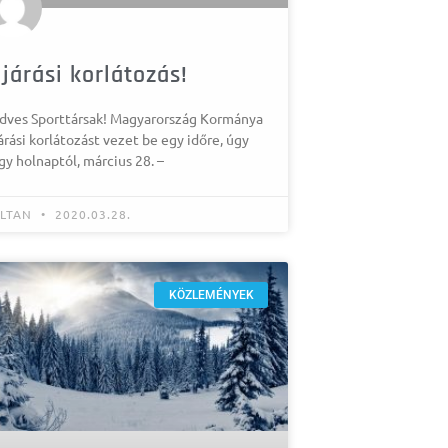
ijárási korlátozás!
dves Sporttársak! Magyarország Kormánya
árási korlátozást vezet be egy időre, úgy
gy holnaptól, március 28. –
LTAN
2020.03.28.
KÖZLEMÉNYEK