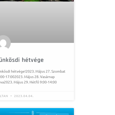
ünkösdi hétvége
nkösdi hétvége!2023. Május 27. Szombat
:00-17:002023. Május 28. Vasárnap
rva2023. Május 29. Hétfő 9:00-14:00
LTAN
2023.04.04.