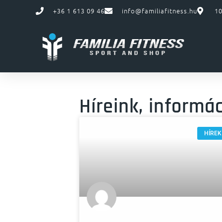
+36 1 613 09 46
info@familiafitness.hu
10
Híreink, informá
HÍREK