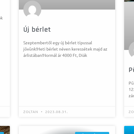
ok
Új bérlet
Szeptembertől egy új bérlet típussal
jövünk!Heti bérlet néven keressétek majd az
árlistában!Normál ár 4000 Ft, Diák
P
Pü
12
zá
ZOLTAN
2023.08.31.
ZO