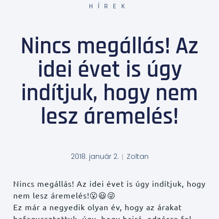
HÍREK
Nincs megállás! Az
idei évet is úgy
indítjuk, hogy nem
lesz áremelés!
2018. január 2.
Zoltan
Nincs megállás! Az idei évet is úgy indítjuk, hogy
nem lesz áremelés!
😮
😃
😜
Ez már a negyedik olyan év, hogy az árakat
befagyasztottuk, úgy, hogy hajrá, edzésre fel