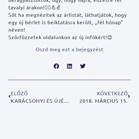
tavalyi árakon!
🏋️‍♂️
💪
✌️
Sőt ha megnézitek az árlistát, láthatjátok, hogy
egy új bérlet is beiktatásra került, „fél hónap”
néven!
Szörfözzetek oldalunkon az új infókért!
😉
Oszd meg ezt a bejegyzést
ELŐZŐ
KÖVETKEZŐ
KARÁCSONYI ÉS ÚJÉVI NYITVA TARTÁS!
2018. MÁRCIUS 15.