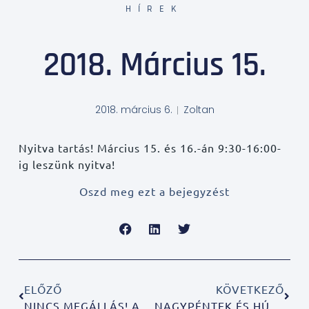
HÍREK
2018. Március 15.
2018. március 6.
Zoltan
Nyitva tartás! Március 15. és 16.-án 9:30-16:00-
ig leszünk nyitva!
Oszd meg ezt a bejegyzést
ELŐZŐ
KÖVETKEZŐ
NINCS MEGÁLLÁS! AZ IDEI ÉVET IS ÚGY INDÍTJUK, HOGY NEM LESZ ÁREMELÉS!
NAGYPÉNTEK ÉS HÚSVÉT