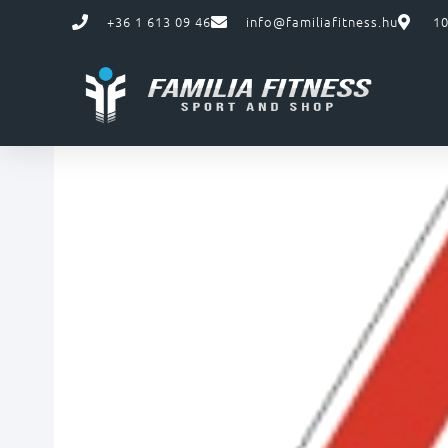
+36 1 613 09 46
info@familiafitness.hu
10