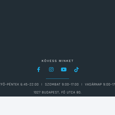
KÖVESS MINKET
TFŐ–PÉNTEK 6:45–22:00 | SZOMBAT 9:00–17:00 | VASÁRNAP 9:00–17
1027 BUDAPEST, FŐ UTCA 80.
06 1 613 0946 | INFO@FAMILIAFITNESS.HU