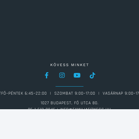
KÖVESS MINKET
TFŐ–PÉNTEK 6:45–22:00 | SZOMBAT 9:00–17:00 | VASÁRNAP 9:00–17
1027 BUDAPEST, FŐ UTCA 80.
06 1 613 0946 | INFO@FAMILIAFITNESS.HU