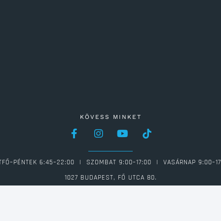
KÖVESS MINKET
TFŐ–PÉNTEK 6:45–22:00 | SZOMBAT 9:00–17:00 | VASÁRNAP 9:00–17
1027 BUDAPEST, FŐ UTCA 80.
06 1 613 0946 | INFO@FAMILIAFITNESS.HU