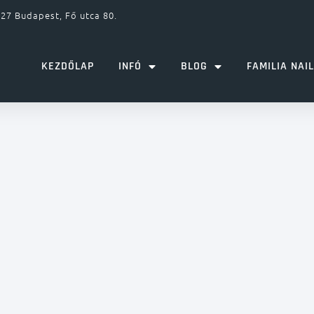
27 Budapest, Fő utca 80.
KEZDŐLAP
INFÓ
BLOG
FAMILIA NAI