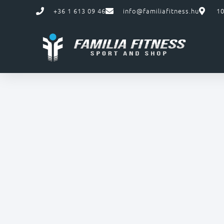
+36 1 613 09 46
info@familiafitness.hu
10