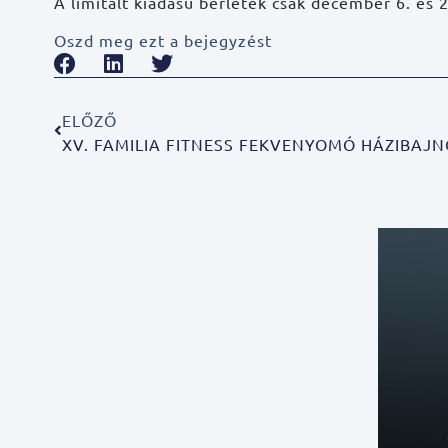
A limitált kiadású bérletek csak december 6. és 2
Oszd meg ezt a bejegyzést
ELŐZŐ
XV. FAMILIA FITNESS FEKVENYOMÓ HÁZIBAJ