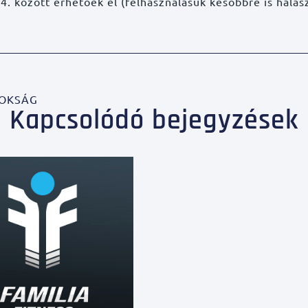
4. között érhetőek el (felhasználásuk későbbre is halas
NOKSÁG
Kapcsolódó bejegyzések