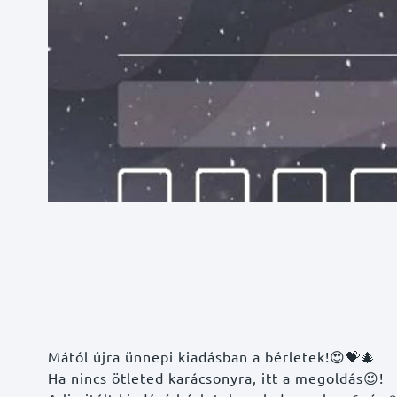
Mától újra ünnepi kiadásban a bérletek!
😍
💝
🎄
Ha nincs ötleted karácsonyra, itt a megoldás
😉
!