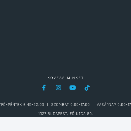
KÖVESS MINKET
TFŐ–PÉNTEK 6:45–22:00 | SZOMBAT 9:00–17:00 | VASÁRNAP 9:00–17
1027 BUDAPEST, FŐ UTCA 80.
06 1 613 0946 | INFO@FAMILIAFITNESS.HU