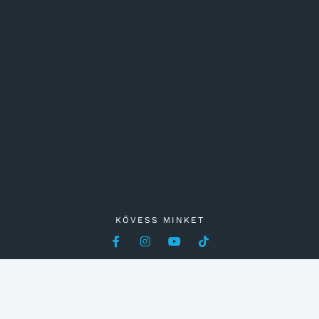
KÖVESS MINKET
HÉTFŐ–PÉNTEK 6:45–22:00 | SZOMBAT 9:00–17:00 |
VASÁRNAP 9:00–17:00