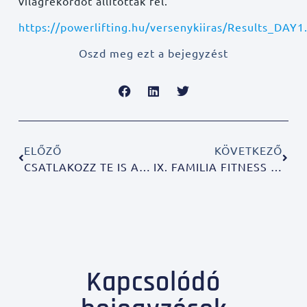
világrekordot állítottak fel.
https://powerlifting.hu/versenykiiras/Results_DAY1
Oszd meg ezt a bejegyzést
ELŐZŐ
KÖVETKEZŐ
CSATLAKOZZ TE IS A FAMILIA FITNESS-HEZ
IX. FAMILIA FITNESS FEKVENYOMÓ VERSENY
Kapcsolódó