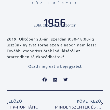
KÖZLEMÉNYEK
1956
2019. október 18.
Zoltan
2019. Október 23.-án, szerdán 9:30-18:00-ig
leszünk nyitva! Torna ezen a napon nem lesz!
További csoportos órák indulásáról az
órarendben tájékozódhattok!
Oszd meg ezt a bejegyzést
ELŐZŐ
KÖVETKEZŐ
HIP-HOP TÁNC
MINDENSZENTEK ÉS HALOTTAK NAPJA